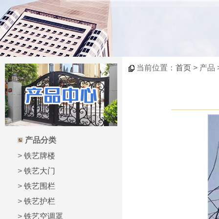
当前位置：
首页
> 产品
产品分类
>
铁艺牌楼
>
铁艺大门
>
铁艺围栏
>
铁艺护栏
>
铁艺空调罩