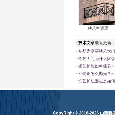
铁艺空调罩
·
技术文章
最近更新
·
别墅家庭买铁艺大
·
铝艺大门为什么比
·
铝艺护栏如何保养
·
不锈钢怎么抛光？
·
铁艺护栏围栏是如
CopyRight © 2018-2026
山西新