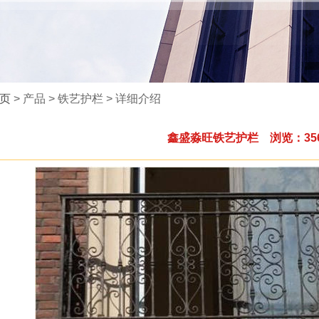
页
> 产品 > 铁艺护栏 > 详细介绍
鑫盛淼旺铁艺护栏 浏览：35