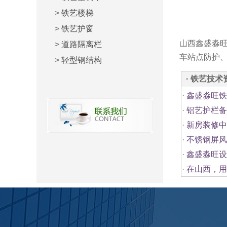
>
铁艺楼梯
>
铁艺护窗
山西鑫盛淼
>
道路隔离栏
车站点防护
>
轻型钢结构
· 铁艺技术
·
鑫盛淼旺铁
·
铝艺护栏备
·
新房装修中
·
不锈钢屏风
·
鑫盛淼旺设
·
在山西，用