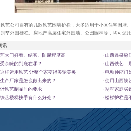
旺铁艺公司自有的几款铁艺围墙护栏，大多适用于小区住宅围墙
、别墅外围栅栏、房地产高层住宅外围墙、公园园林等，均可适
资讯
艺大门好看、结实、防腐程度高
·
山西鑫盛淼
受亲睐的到底在哪？
·
山西铁艺：
这样运用铁艺 让整个家变得美轮美奂
·
电动伸缩门
生产厂家是怎么做出来的？
·
使用山西铁
计铁艺制品时的要求
·
别墅家庭买
铁艺楼梯扶手有什么好处？
·
楼梯护栏是