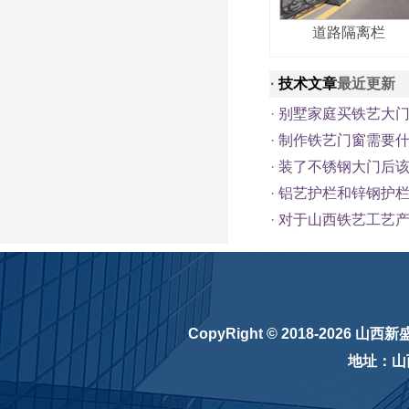
道路隔离栏
·
技术文章
最近更新
·
别墅家庭买铁艺大
·
制作铁艺门窗需要
·
装了不锈钢大门后
·
铝艺护栏和锌钢护
·
对于山西铁艺工艺产
CopyRight © 2018-2026
山西新
地址：山