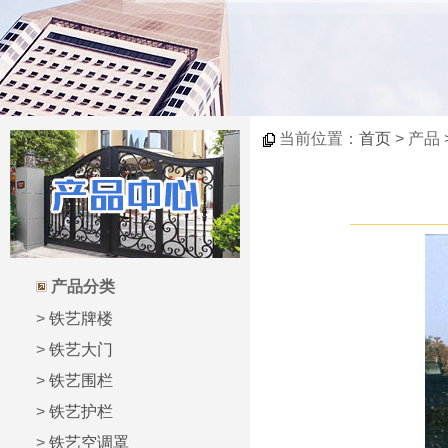
当前位置：
首页
> 产品
产品分类
>
铁艺牌楼
>
铁艺大门
>
铁艺围栏
>
铁艺护栏
>
铁艺空调罩